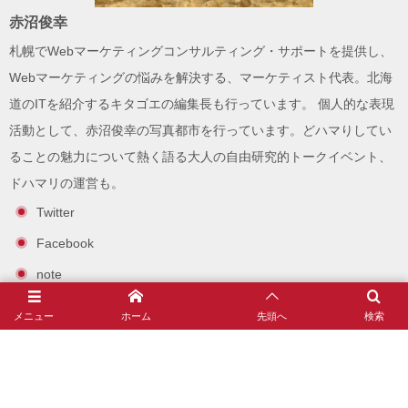
赤沼俊幸
札幌でWebマーケティングコンサルティング・サポートを提供し、
Webマーケティングの悩みを解決する、
マーケティスト
代表。北海
道のITを紹介する
キタゴエ
の編集長も行っています。 個人的な表現
活動として、
赤沼俊幸の写真都市
を行っています。どハマりしてい
ることの魅力について熱く語る大人の自由研究的トークイベント、
ドハマリ
の運営も。
Twitter
Facebook
note
Instagram
メニュー
ホーム
先頭へ
検索
赤沼俊幸とは？(自己紹介とプロフィール)