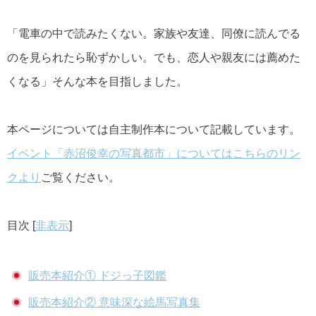
「電車の中で読みたくない。家族や友達、同僚に読んでる
のを見られたら恥ずかしい。でも、恋人や親友には薦めた
くなる」そんな本を目指しました。
本ページについては自主制作本について記載しています。
イベント「赤沼俊幸の写真都市」についてはこちらのリン
クより
ご覧ください。
目次
[
非表示
]
販売本紹介① ドジっ子図鑑
販売本紹介② 意味深な絵馬写真集