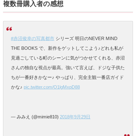
複数冊購入者の感想
#赤沼俊幸の写真都市
シリーズ 明日のNEVER MIND
THE BOOKS で、新作をゲットしてこよう♪どれも私が
見過ごしている町のシーンに気がつかせてくれる、赤沼
さんの独自な視点が最高。強いて言えば、ドジな子供た
ちが一番好きかなー♪ やっぱり、完全主観一番店ガイド
かな♪
pic.twitter.com/O1lgMxpD88
— みみえ (@mimie810)
2018年9月29日