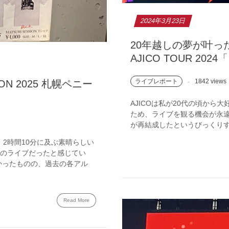
2024年3月23日
20年越しの夢が叶った
AJICO TOUR 2
ライブレポート
1842 views
SION 2025 札幌ペニー
AJICOは私が20代の頃か
ため、ライブを観る機会が永遠に
が再結成したというびっくりす
加！2時間10分に及ぶ素晴らしい
高のライブだったと感じてい
かったものの、過去の各アル
Read More