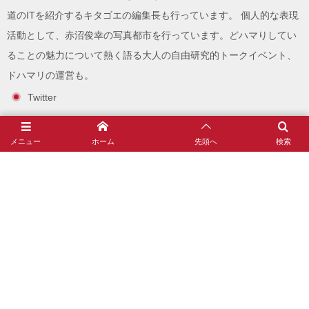
道のITを紹介する
キタゴエ
の編集長も行っています。 個人的な表現
活動として、
赤沼俊幸の写真都市
を行っています。どハマりしてい
ることの魅力について熱く語る大人の自由研究的トークイベント、
ドハマリ
の運営も。
Twitter
Facebook
メニュー
ホーム
先頭へ
検索
note
Instagram
赤沼俊幸とは？(自己紹介とプロフィール)
沼ゲー
趣味