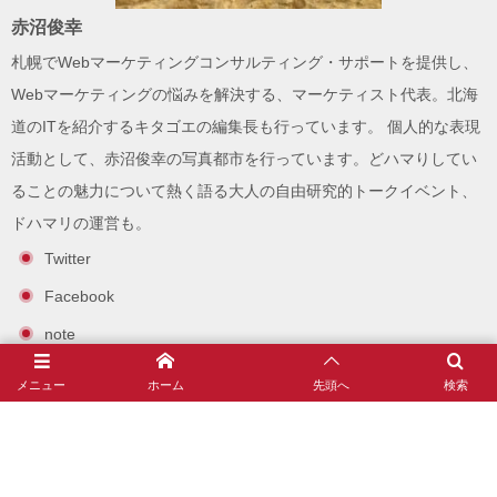
赤沼俊幸
札幌でWebマーケティングコンサルティング・サポートを提供し、
Webマーケティングの悩みを解決する、
マーケティスト
代表。北海
道のITを紹介する
キタゴエ
の編集長も行っています。 個人的な表現
活動として、
赤沼俊幸の写真都市
を行っています。どハマりしてい
ることの魅力について熱く語る大人の自由研究的トークイベント、
ドハマリ
の運営も。
Twitter
Facebook
note
Instagram
メニュー
ホーム
先頭へ
検索
赤沼俊幸とは？(自己紹介とプロフィール)