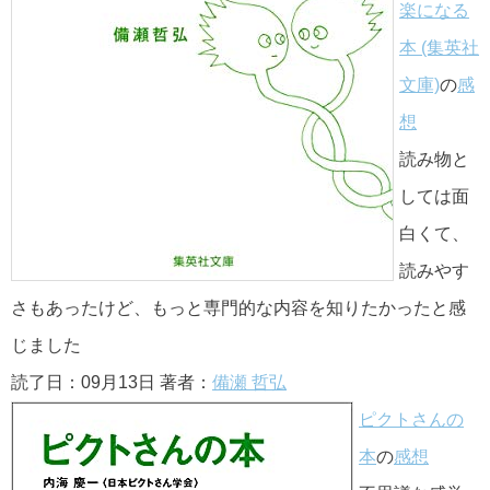
楽になる
本 (集英社
文庫)
の
感
想
読み物と
しては面
白くて、
読みやす
さもあったけど、もっと専門的な内容を知りたかったと感
じました
読了日：09月13日 著者：
備瀬 哲弘
ピクトさんの
本
の
感想