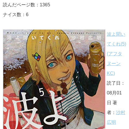
読んだページ数：1365
ナイス数：6
波よ聞い
てくれ(5)
(アフタ
ヌーン
KC)
読了日：
08月01
日 著
者：
沙村
広明