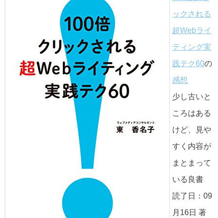
ックされる
超Webライ
ティング実
践テク60
の
感想
少し古いと
ころはある
けど、見や
すく内容が
まとまって
いる良書
読了日：09
月16日 著