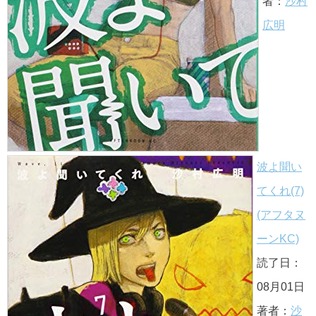
者：
沙村
広明
波よ聞い
てくれ(7)
(アフタヌ
ーンKC)
読了日：
08月01日
著者：
沙