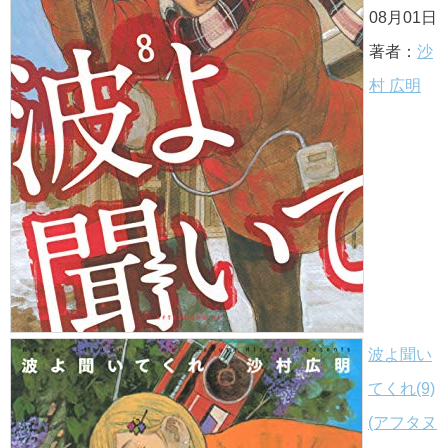
08月01日
著者：
沙
村 広明
波よ聞い
てくれ(9)
(アフタヌ