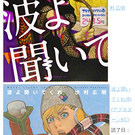
村 広明
波よ聞い
てくれ(8)
(アフタヌ
ーンKC)
読了日：