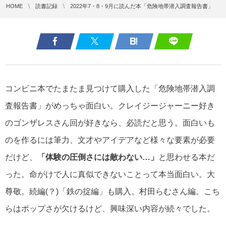
HOME
読書記録
2022年7・8・9月に読んだ本「危険地帯潜入調査報告書」
コンビニ本でたまたま見つけて購入した「危険地帯潜入調
査報告書」がめっちゃ面白い。クレイジージャーニー好き
のゴンザレスさん回が好きなら、必読だと思う。面白いも
のを作るには筆力、文才やアイデアなど様々な要素が必要
だけど、
「体験の圧倒さには敵わない…」
と思わせる本だ
った。命がけで人に真似できないことって本当面白い。大
尊敬。続編(？)「鉄の掟編」も購入。村田らむさん編。こち
らはポップさが欠けるけど、興味深い内容が続々でした。