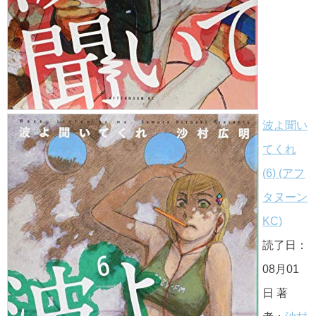
波よ聞い
てくれ
(6) (アフ
タヌーン
KC)
読了日：
08月01
日 著