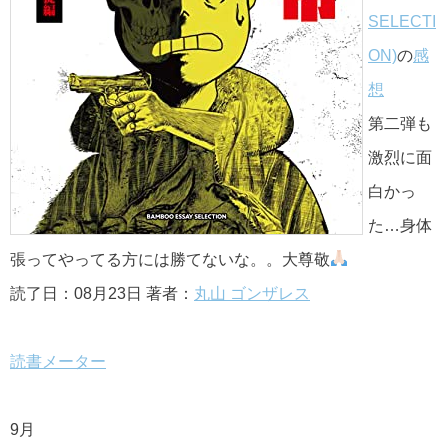
SELECTI
ON)
の
感
想
第二弾も
激烈に面
白かっ
た…身体
張ってやってる方には勝てないな。。大尊敬
読了日：08月23日 著者：
丸山 ゴンザレス
読書メーター
9月