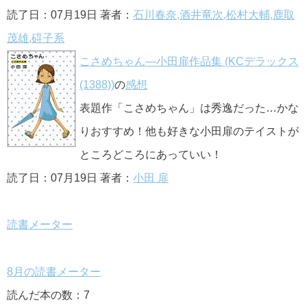
読了日：07月19日 著者：
石川春奈,酒井竜次,松村大輔,鹿取
茂雄,碍子系
こさめちゃん―小田扉作品集 (KCデラックス
(1388))
の
感想
表題作「こさめちゃん」は秀逸だった…かな
りおすすめ！他も好きな小田扉のテイストが
ところどころにあっていい！
読了日：07月19日 著者：
小田 扉
読書メーター
8月の読書メーター
読んだ本の数：7