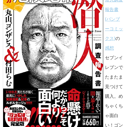
報告書
(バンブ
ーコミッ
クス)
の
感想
セブンイ
レブンで
たまたま
見つけて
購入。め
ちゃくち
ゃ面白
い！ゴン