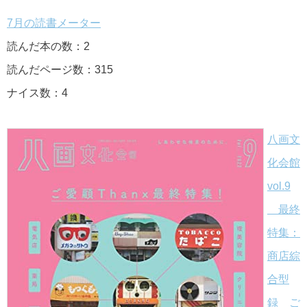
7月の読書メーター
読んだ本の数：2
読んだページ数：315
ナイス数：4
八画文
化会館
vol.9
最終
特集：
商店綜
合型
録 ご