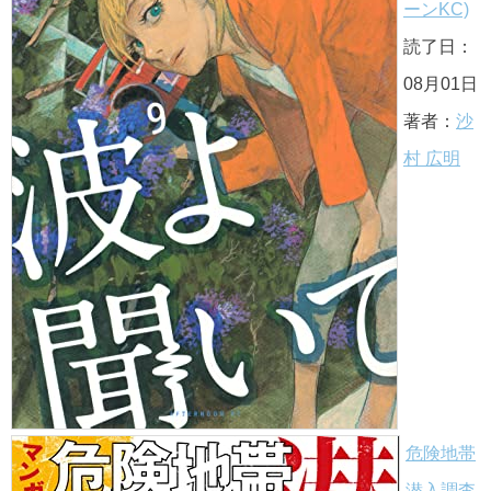
ーンKC)
読了日：
08月01日
著者：
沙
村 広明
危険地帯
潜入調査