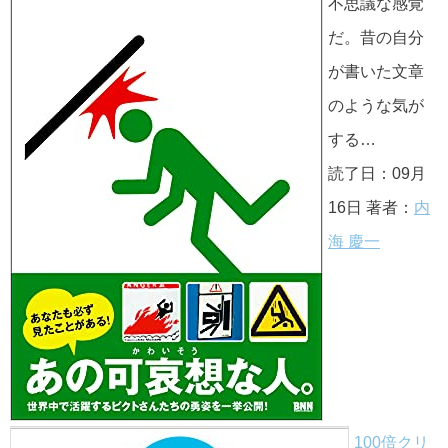
不思議な感覚
だ。昔の自分
が書いた文章
のような気が
する…
読了日：09月
16日 著者：
内
海 慶一
100倍クリ