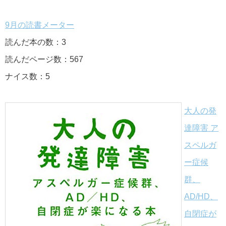
9月の読書メーター
読んだ本の数：3
読んだページ数：567
ナイス数：5
大人の発
達障害 ア
スペルガ
ー症候
群、
AD/HD、
自閉症が