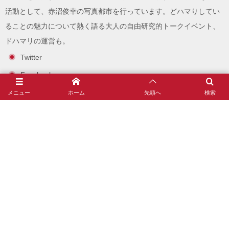
活動として、
赤沼俊幸の写真都市
を行っています。どハマりしてい
ることの魅力について熱く語る大人の自由研究的トークイベント、
ドハマリ
の運営も。
Twitter
Facebook
note
メニュー
ホーム
先頭へ
検索
Instagram
赤沼俊幸とは？(自己紹介とプロフィール)
沼ゲー
趣味