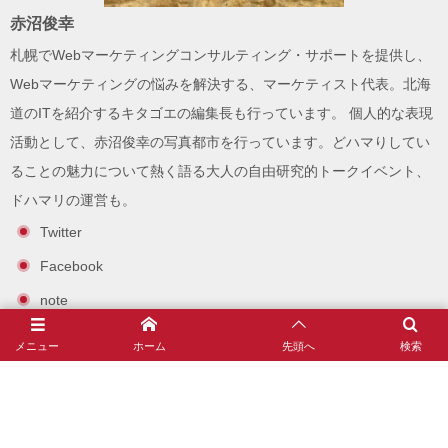
赤沼俊幸
札幌でWebマーケティングコンサルティング・サポートを提供し、
Webマーケティングの悩みを解決する、
マーケティスト
代表。北海
道のITを紹介する
キタゴエ
の編集長も行っています。 個人的な表現
活動として、
赤沼俊幸の写真都市
を行っています。どハマりしてい
ることの魅力について熱く語る大人の自由研究的トークイベント、
ドハマリ
の運営も。
Twitter
Facebook
note
Instagram
メニュー
ホーム
先頭へ
検索
赤沼俊幸とは？(自己紹介とプロフィール)