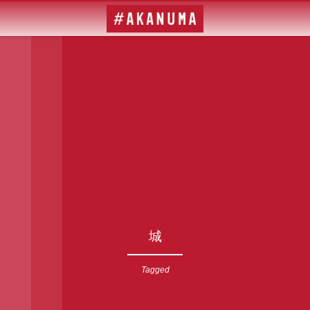
城
Tagged