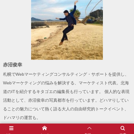
赤沼俊幸
札幌でWebマーケティングコンサルティング・サポートを提供し、
Webマーケティングの悩みを解決する、
マーケティスト
代表。北海
道のITを紹介する
キタゴエ
の編集長も行っています。 個人的な表現
活動として、
赤沼俊幸の写真都市
を行っています。どハマりしてい
ることの魅力について熱く語る大人の自由研究的トークイベント、
ドハマリ
の運営も。
Twitter