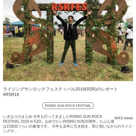
ライジングサンロックフェスティバル2018(RSR)のレポート
#RSR18
RISING SUN ROCK FESTIVAL
いきなりのまとめ 今年も行ってきましたRISING SUN ROCK
4843 views
FESTIVAL 2018 in EZO。おめでたいRISING SUN20周年。たぶん僕
は15回目ぐらいの参加です。 今年も去年に引き続き、雨と戦いながらのライジ
ングサ...