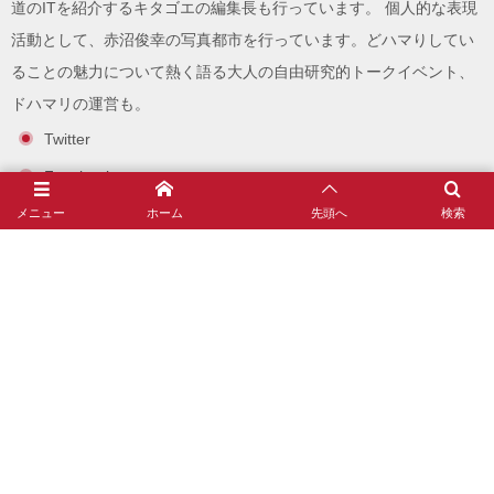
道のITを紹介する
キタゴエ
の編集長も行っています。 個人的な表現
活動として、
赤沼俊幸の写真都市
を行っています。どハマりしてい
ることの魅力について熱く語る大人の自由研究的トークイベント、
ドハマリ
の運営も。
Twitter
Facebook
note
メニュー
ホーム
先頭へ
検索
Instagram
赤沼俊幸とは？(自己紹介とプロフィール)
沼ゲー
趣味