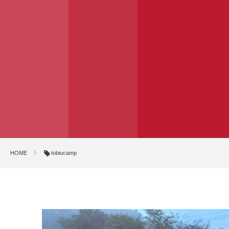
HOME
tobiucamp