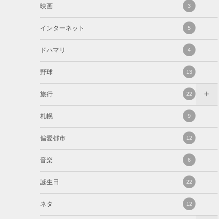
映画
3
インターネット
5
ドハマリ
4
野球
13
旅行
22
札幌
9
偏愛都市
12
音楽
6
誕生日
22
ネタ
12