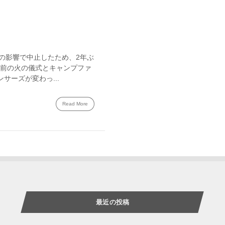
が地震の影響で中止したため、2年ぶ
ー前の火の儀式とキャンプファ
サーズが変わっ...
Read More
最近の投稿