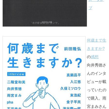
ブ
何歳まで生
きますか?
の
感想
向井秀徳さ
んのインタ
ビューが載
っていたの
で購入。雨
宮まみさん