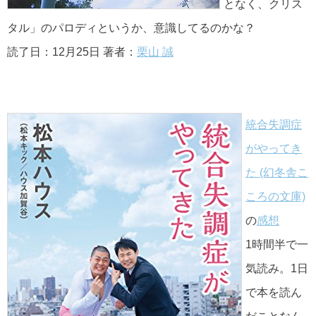
となく、クリス
タル」のパロディというか、意識してるのかな？
読了日：12月25日 著者：
栗山 誠
統合失調症
がやってき
た (幻冬舎こ
ころの文庫)
の
感想
1時間半で一
気読み。1日
で本を読ん