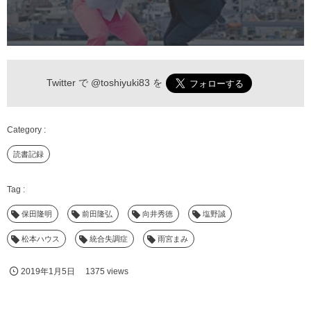
Twitter で
@toshiyuki83
を
読書記録
保田隆明
前田隆弘
向井秀徳
塩野誠
松本ハウス
統合失調症
雨宮まみ
2019年1月5日
1375 views