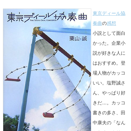
東京ディール協
奏曲
の
感想
小説として面白
かった。企業小
説が好きな人に
はおすすめ。登
場人物がカッコ
いい。塩野誠さ
ん、やっぱり好
きだ…。カッコ
書きの多さ、田
中康夫の「なん