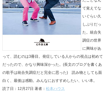
だことなん
て覚えてな
いぐらい久
しぶりだっ
た。統合失
調症の世界
に興味があ
って、読むのは3冊目。発症している人からの視点は初めて
だったので、かなり興味深かった。(長文のブログを書くあ
の歌手は統合失調症だと完全に思った) 読み物としても面
白く、最後は感動。みんなにおすすめしたい、いい本。
読了日：12月27日 著者：
松本ハウス