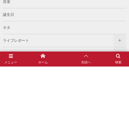
音楽
誕生日
ネタ
ライブレポート
論
メニュー
ホーム
先頭へ
検索
過去のメディア
イベント
雑談
読書記録
#AKANUMA 制作者