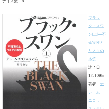
ナイス数：9
ブラッ
ク・スワ
ン[上]―不
確実性と
リスクの
本質
読了日：
12月09日
著者：
ナ
シーム・
ニコラ
ス・タレ