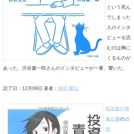
という死ん
でしまった
人のインタ
ビューを読
むのは胸に
くるものが
あった。渋谷慶一郎さんのインタビューが一番、響いた。
読了日：12月09日 著者：
前田 隆弘
投資銀行青
春白書
の
感
想