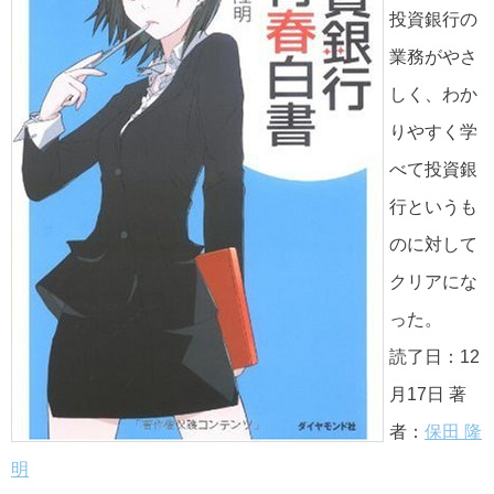
投資銀行の
業務がやさ
しく、わか
りやすく学
べて投資銀
行というも
のに対して
クリアにな
った。
読了日：12
月17日 著
者：
保田 隆
明