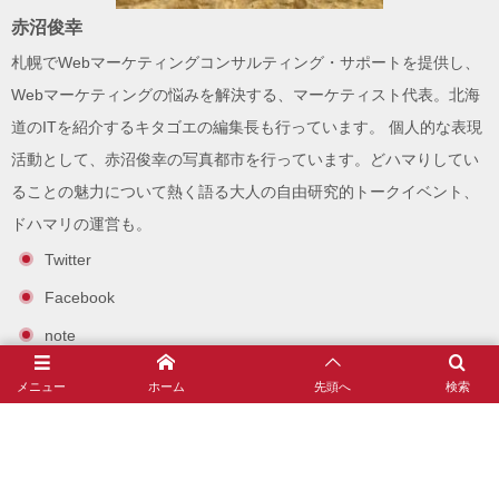
赤沼俊幸
札幌でWebマーケティングコンサルティング・サポートを提供し、
Webマーケティングの悩みを解決する、
マーケティスト
代表。北海
道のITを紹介する
キタゴエ
の編集長も行っています。 個人的な表現
活動として、
赤沼俊幸の写真都市
を行っています。どハマりしてい
ることの魅力について熱く語る大人の自由研究的トークイベント、
ドハマリ
の運営も。
Twitter
Facebook
note
Instagram
メニュー
ホーム
先頭へ
検索
赤沼俊幸とは？(自己紹介とプロフィール)