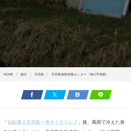
HOME
旅行
天売島
天売島海鳥情報センター「海の宇宙館」
「
自転車で天売島一周サイクリング
」後、風雨で冷えた身