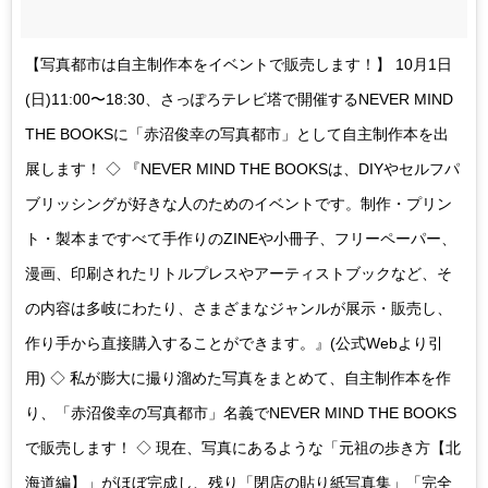
【写真都市は自主制作本をイベントで販売します！】 10月1日
(日)11:00〜18:30、さっぽろテレビ塔で開催するNEVER MIND
THE BOOKSに「赤沼俊幸の写真都市」として自主制作本を出
展します！ ◇ 『NEVER MIND THE BOOKSは、DIYやセルフパ
ブリッシングが好きな人のためのイベントです。制作・プリン
ト・製本まですべて手作りのZINEや小冊子、フリーペーパー、
漫画、印刷されたリトルプレスやアーティストブックなど、そ
の内容は多岐にわたり、さまざまなジャンルが展示・販売し、
作り手から直接購入することができます。』(公式Webより引
用) ◇ 私が膨大に撮り溜めた写真をまとめて、自主制作本を作
り、「赤沼俊幸の写真都市」名義でNEVER MIND THE BOOKS
で販売します！ ◇ 現在、写真にあるような「元祖の歩き方【北
海道編】」がほぼ完成し、残り「閉店の貼り紙写真集」「完全