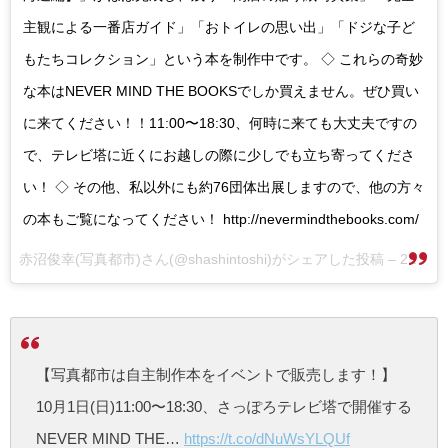
主観による一番店ガイド」「おトイレの思い出」「ドジな子ど
もたちコレクション」という本を制作中です。 ◇ これらの奇妙
な本はNEVER MIND THE BOOKSでしか買えません。ぜひ買い
に来てください！！11:00〜18:30、何時に来ても大丈夫ですの
で、テレビ塔に近くにお越しの際に少しでも立ち寄ってくださ
い！ ◇ その他、私以外にも約76団体出展しますので、他の方々
の本もご覧になってください！ http://nevermindthebooks.com/
赤沼俊幸(写真都市)さん(@shashintoshi)がシェアした投稿 –
2017 8月 27 9:29午後 PDT
【写真都市は自主制作本をイベントで販売します！】
10月1日(日)11:00〜18:30、さっぽろテレビ塔で開催する
NEVER MIND THE…
https://t.co/dNuWsYLQUf