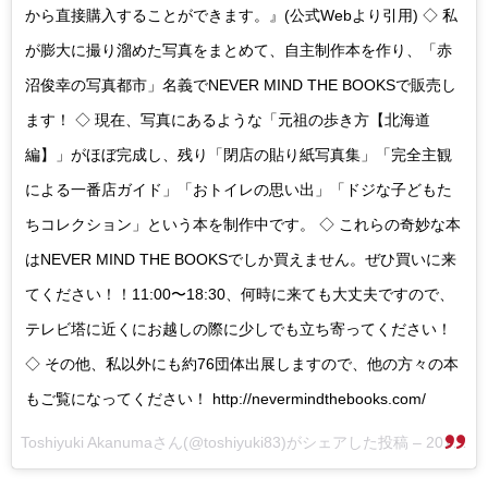
から直接購入することができます。』(公式Webより引用) ◇ 私
が膨大に撮り溜めた写真をまとめて、自主制作本を作り、「赤
沼俊幸の写真都市」名義でNEVER MIND THE BOOKSで販売し
ます！ ◇ 現在、写真にあるような「元祖の歩き方【北海道
編】」がほぼ完成し、残り「閉店の貼り紙写真集」「完全主観
による一番店ガイド」「おトイレの思い出」「ドジな子どもた
ちコレクション」という本を制作中です。 ◇ これらの奇妙な本
はNEVER MIND THE BOOKSでしか買えません。ぜひ買いに来
てください！！11:00〜18:30、何時に来ても大丈夫ですので、
テレビ塔に近くにお越しの際に少しでも立ち寄ってください！
◇ その他、私以外にも約76団体出展しますので、他の方々の本
もご覧になってください！ http://nevermindthebooks.com/
Toshiyuki Akanumaさん(@toshiyuki83)がシェアした投稿 –
2017 8月 27 9:25午後 PDT