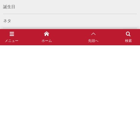
誕生日
ネタ
ライブレポート
メニュー
ホーム
先頭へ
検索
論
過去のメディア
イベント
雑談
読書記録
#AKANUMA 制作者