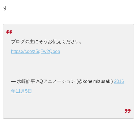
す
ブログの主にそうお伝えください。
https://t.co/z5qFw2Qoob
— 水崎皓平 AQアニメーション (@koheimizusaki)
2016
年11月5日