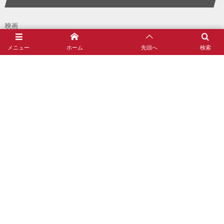
映画
インターネット
メニュー
ホーム
先頭へ
検索
ドハマリ
野球
旅行
札幌
偏愛都市
音楽
誕生日