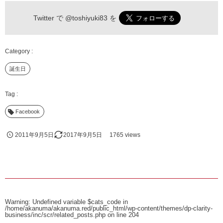
Twitter で
@toshiyuki83
を
誕生日
Facebook
2011年9月5日
2017年9月5日
1765 views
Warning
: Undefined variable $cats_code in
/home/akanuma/akanuma.red/public_html/wp-content/themes/dp-clarity-
business/inc/scr/related_posts.php
on line
204