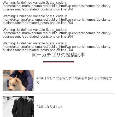
Warning
: Undefined variable $cats_code in
/home/akanuma/akanuma.red/public_html/wp-content/themes/dp-clarity-
business/inc/scr/related_posts.php
on line
204
Warning
: Undefined variable $cats_code in
/home/akanuma/akanuma.red/public_html/wp-content/themes/dp-clarity-
business/inc/scr/related_posts.php
on line
204
Warning
: Undefined variable $cats_code in
/home/akanuma/akanuma.red/public_html/wp-content/themes/dp-clarity-
business/inc/scr/related_posts.php
on line
204
Warning
: Undefined variable $cats_code in
/home/akanuma/akanuma.red/public_html/wp-content/themes/dp-clarity-
business/inc/scr/related_posts.php
on line
204
同一カテゴリの投稿記事
42歳は座して死を待たずに死後も生き続ける準備をす
る
41歳になりました